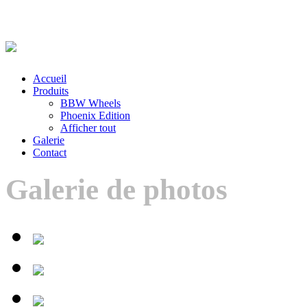
Accueil
Produits
BBW Wheels
Phoenix Edition
Afficher tout
Galerie
Contact
Galerie de photos